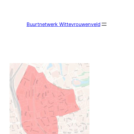
Ga
naar
de
Buurtnetwerk Wittevrouwenveld
inhoud