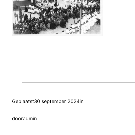
Geplaatst
30 september 2024
in
door
admin