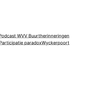
Podcast WVV Buurtherinneringen
Participatie paradox
Wyckerpoort