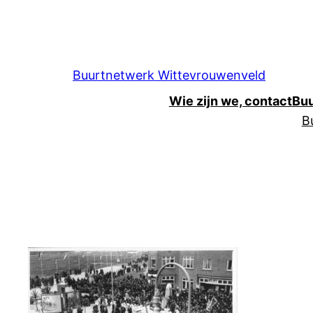
Ga
naar
de
inhoud
Buurtnetwerk Wittevrouwenveld
Wie zijn we, contact
Bu
B