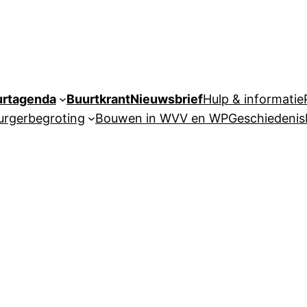
urtagenda
Buurtkrant
Nieuwsbrief
Hulp & informatie
urgerbegroting
Bouwen in WVV en WP
Geschiedenis