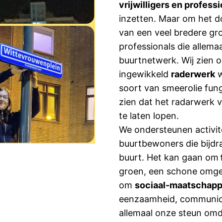
vrijwilligers en profess
inzetten. Maar om het do
van een veel bredere g
professionals die allema
buurtnetwerk. Wij zien o
ingewikkeld
raderwerk
w
soort van smeerolie fun
zien dat het radarwerk 
te laten lopen.
We ondersteunen activit
buurtbewoners die bijdr
buurt. Het kan gaan om
groen, een schone omgev
om
sociaal-maatschapp
eenzaamheid, communicat
allemaal onze steun omd