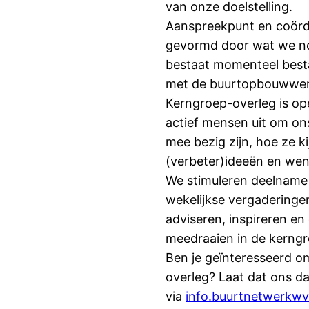
van onze doelstelling.
Aanspreekpunt en coörd
gevormd door wat we 
bestaat momenteel besta
met de buurtopbouwwerks
Kerngroep-overleg is o
actief mensen uit om ons
mee bezig zijn, hoe ze k
(verbeter)ideeën en wens
We stimuleren deelname
wekelijkse vergadering
adviseren, inspireren en
meedraaien in de kerngr
Ben je geïnteresseerd o
overleg? Laat dat ons d
via
info.buurtnetwerkw