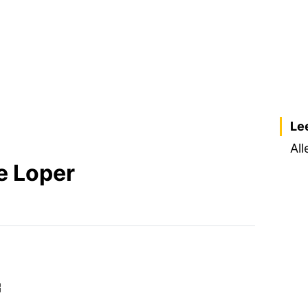
Le
All
e Loper