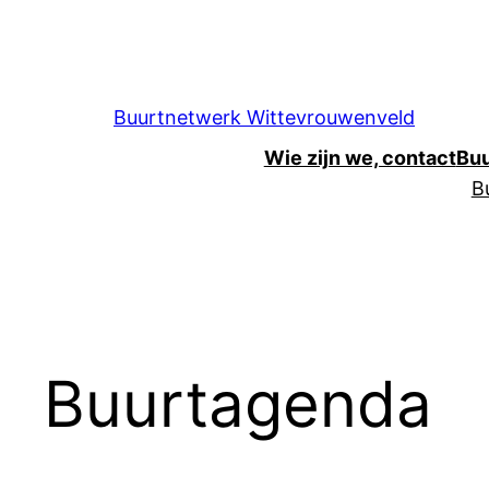
Ga
naar
de
inhoud
Buurtnetwerk Wittevrouwenveld
Wie zijn we, contact
Bu
B
Buurtagenda