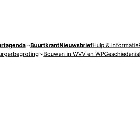
urtagenda
Buurtkrant
Nieuwsbrief
Hulp & informatie
urgerbegroting
Bouwen in WVV en WP
Geschiedenis