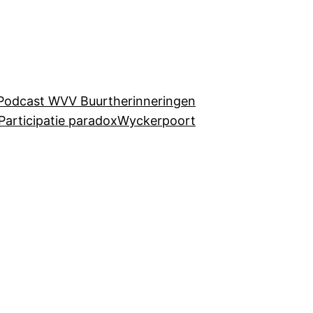
Podcast WVV Buurtherinneringen
Participatie paradox
Wyckerpoort