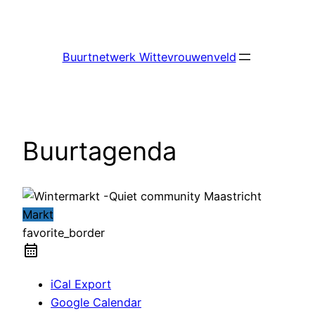
Ga
naar
de
Buurtnetwerk Wittevrouwenveld
inhoud
Buurtagenda
Markt
favorite_border
iCal Export
Google Calendar