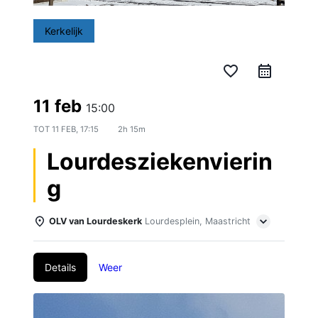
Kerkelijk
favorite_border
11 feb
15:00
TOT
11 FEB, 17:15
2h 15m
Lourdesziekenvierin
g
OLV van Lourdeskerk
Lourdesplein, Maastricht
Details
Weer