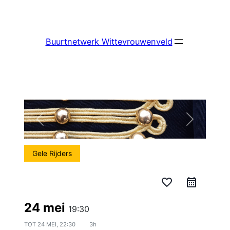
Ga
naar
de
Buurtnetwerk Wittevrouwenveld
inhoud
Gele Rijders
favorite_border
24 mei
19:30
TOT
24 MEI, 22:30
3h