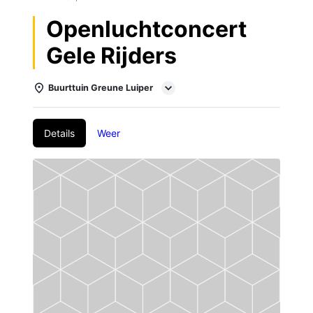
Openluchtconcert
Gele Rijders
Buurttuin Greune Luiper
Details
Weer