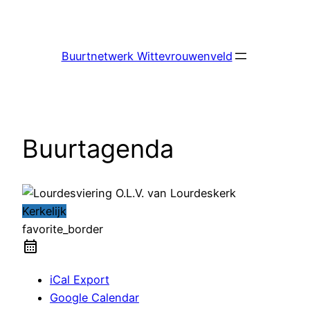
Ga
naar
de
Buurtnetwerk Wittevrouwenveld
inhoud
Buurtagenda
Kerkelijk
favorite_border
iCal Export
Google Calendar