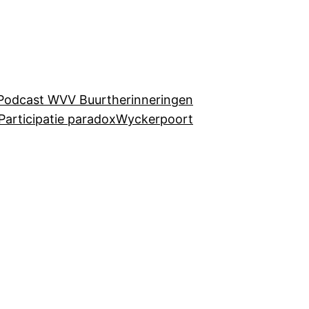
Podcast WVV Buurtherinneringen
Participatie paradox
Wyckerpoort