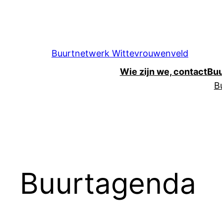
Ga
naar
de
inhoud
Buurtnetwerk Wittevrouwenveld
Wie zijn we, contact
Bu
B
Buurtagenda