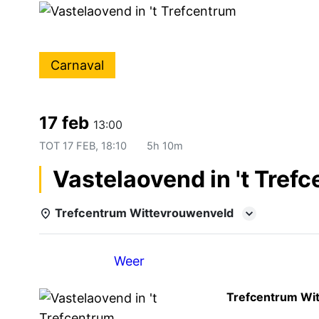
Carnaval
17 feb
13:00
TOT
17 FEB, 18:10
5h 10m
Vastelaovend in 't Tref
Trefcentrum Wittevrouwenveld
Details
Weer
Trefcentrum Wi