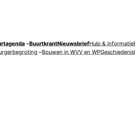
urtagenda
Buurtkrant
Nieuwsbrief
Hulp & informatie
urgerbegroting
Bouwen in WVV en WP
Geschiedenis