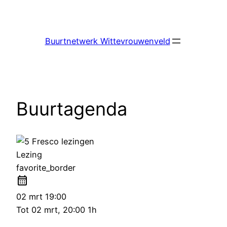
Ga
naar
de
Buurtnetwerk Wittevrouwenveld
inhoud
Buurtagenda
Lezing
favorite_border
02 mrt
19:00
Tot
02 mrt, 20:00
1h