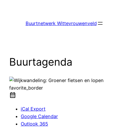
Ga
naar
de
Buurtnetwerk Wittevrouwenveld
inhoud
Buurtagenda
favorite_border
iCal Export
Google Calendar
Outlook 365