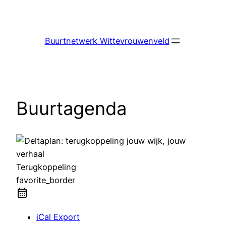
Ga
naar
de
Buurtnetwerk Wittevrouwenveld
inhoud
Buurtagenda
Terugkoppeling
favorite_border
iCal Export