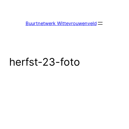
Ga
naar
de
Buurtnetwerk Wittevrouwenveld
inhoud
herfst-23-foto