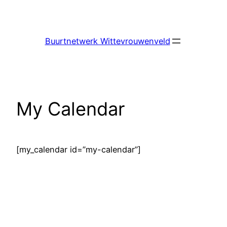
Ga
naar
de
Buurtnetwerk Wittevrouwenveld
inhoud
My Calendar
[my_calendar id=”my-calendar”]