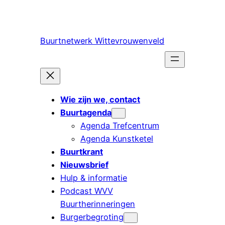
Ga
naar
de
Buurtnetwerk Wittevrouwenveld
inhoud
Wie zijn we, contact
Buurtagenda
Agenda Trefcentrum
Agenda Kunstketel
Buurtkrant
Nieuwsbrief
Hulp & informatie
Podcast WVV
Buurtherinneringen
Burgerbegroting