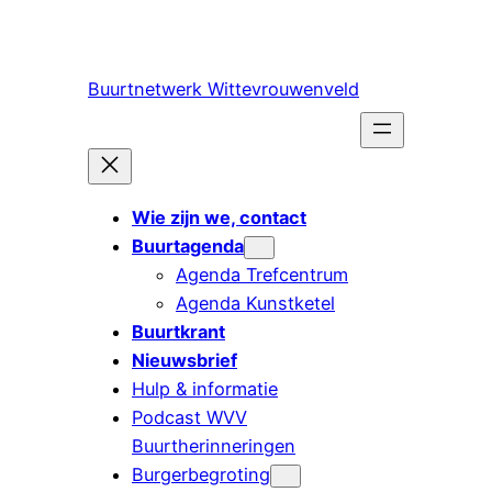
Ga
naar
de
Buurtnetwerk Wittevrouwenveld
inhoud
Wie zijn we, contact
Buurtagenda
Agenda Trefcentrum
Agenda Kunstketel
Buurtkrant
Nieuwsbrief
Hulp & informatie
Podcast WVV
Buurtherinneringen
Burgerbegroting