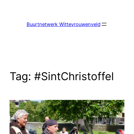
Ga
naar
de
Buurtnetwerk Wittevrouwenveld
inhoud
Tag:
#SintChristoffel