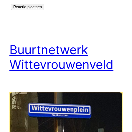
Buurtnetwerk
Wittevrouwenveld