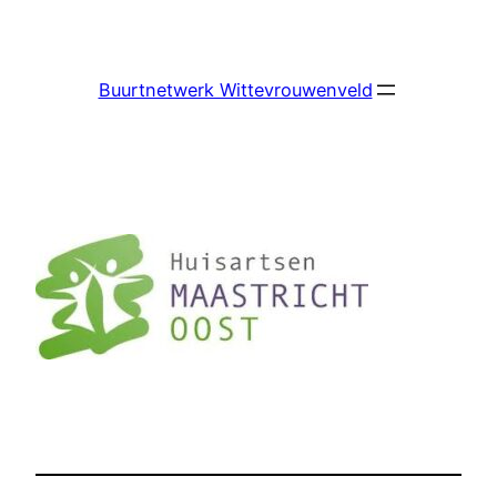
Ga
naar
de
Buurtnetwerk Wittevrouwenveld
inhoud