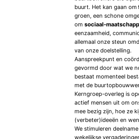
buurt. Het kan gaan om
groen, een schone omgev
om
sociaal-maatschapp
eenzaamheid, communicat
allemaal onze steun omd
van onze doelstelling.
Aanspreekpunt en coörd
gevormd door wat we 
bestaat momenteel besta
met de buurtopbouwwerks
Kerngroep-overleg is o
actief mensen uit om ons
mee bezig zijn, hoe ze k
(verbeter)ideeën en wens
We stimuleren deelname
wekelijkse vergadering