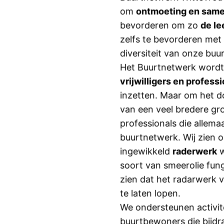
om
ontmoeting en sam
bevorderen om zo
de le
zelfs te bevorderen met
diversiteit van onze bu
Het Buurtnetwerk wordt
vrijwilligers en profess
inzetten. Maar om het do
van een veel bredere g
professionals die allema
buurtnetwerk. Wij zien o
ingewikkeld
raderwerk
w
soort van smeerolie fun
zien dat het radarwerk 
te laten lopen.
We ondersteunen activit
buurtbewoners die bijdr