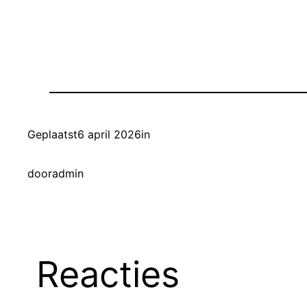
Geplaatst
6 april 2026
in
door
admin
Reacties