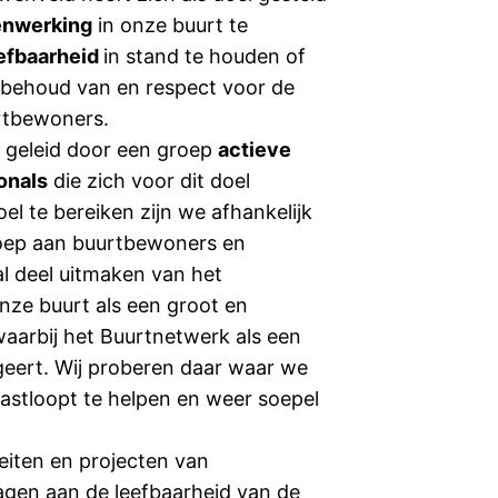
enwerking
in onze buurt te
efbaarheid
in stand te houden of
 behoud van en respect voor de
urtbewoners.
 geleid door een groep
actieve
ionals
die zich voor dit doel
el te bereiken zijn we afhankelijk
roep aan buurtbewoners en
al deel uitmaken van het
nze buurt als een groot en
aarbij het Buurtnetwerk als een
geert. Wij proberen daar waar we
vastloopt te helpen en weer soepel
eiten en projecten van
agen aan de leefbaarheid van de