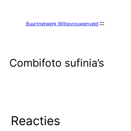
Ga
naar
de
Buurtnetwerk Wittevrouwenveld
inhoud
Combifoto sufinia’s
Reacties