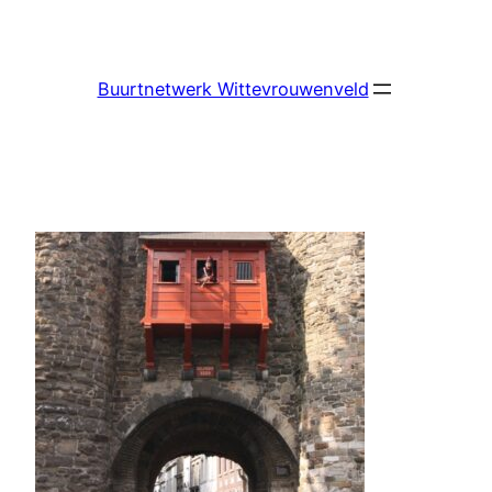
Ga
naar
de
Buurtnetwerk Wittevrouwenveld
inhoud