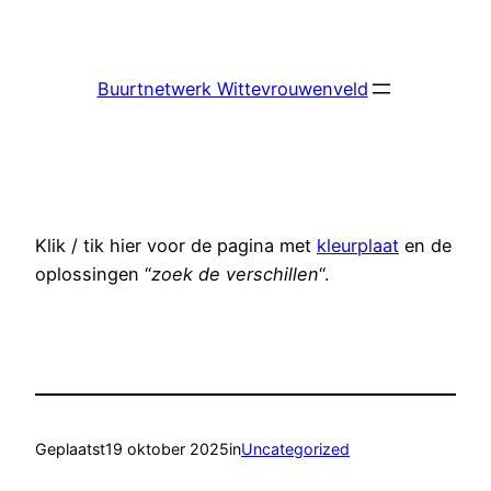
Ga
naar
de
Buurtnetwerk Wittevrouwenveld
inhoud
Klik / tik hier voor de pagina met
kleurplaat
en de
oplossingen “
zoek de verschillen
“.
Geplaatst
19 oktober 2025
in
Uncategorized