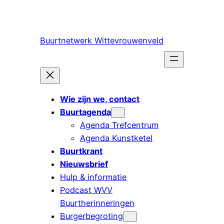
Ga
naar
de
Buurtnetwerk Wittevrouwenveld
inhoud
Wie zijn we, contact
Buurtagenda
Agenda Trefcentrum
Agenda Kunstketel
Buurtkrant
Nieuwsbrief
Hulp & informatie
Podcast WVV
Buurtherinneringen
Burgerbegroting