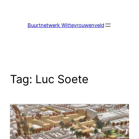
Ga
naar
de
Buurtnetwerk Wittevrouwenveld
inhoud
Tag:
Luc Soete