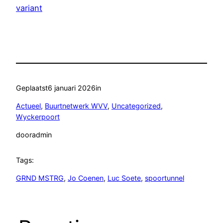
variant
Geplaatst
6 januari 2026
in
Actueel
, 
Buurtnetwerk WVV
, 
Uncategorized
, 
Wyckerpoort
door
admin
Tags:
GRND MSTRG
, 
Jo Coenen
, 
Luc Soete
, 
spoortunnel