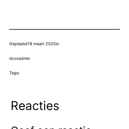
Geplaatst
18 maart 2025
in
door
admin
Tags:
Reacties