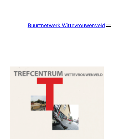
Ga
naar
de
Buurtnetwerk Wittevrouwenveld
inhoud